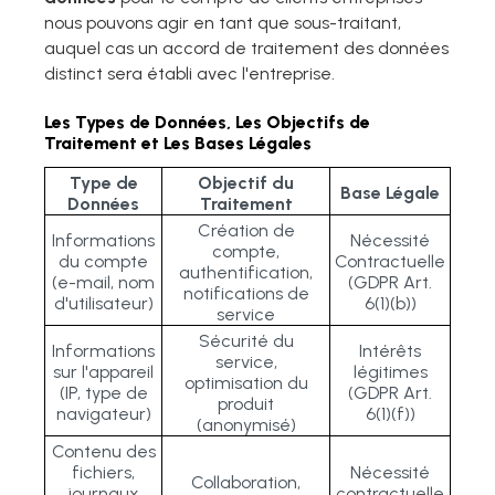
nous pouvons agir en tant que sous-traitant,
auquel cas un accord de traitement des données
distinct sera établi avec l'entreprise.
Les Types de Données, Les Objectifs de
Traitement et Les Bases Légales
Type de
Objectif du
Base Légale
Données
Traitement
Création de
Informations
Nécessité
compte,
du compte
Contractuelle
authentification,
(e-mail, nom
(GDPR Art.
notifications de
d'utilisateur)
6(1)(b))
service
Sécurité du
Informations
Intérêts
service,
sur l'appareil
légitimes
optimisation du
(IP, type de
(GDPR Art.
produit
navigateur)
6(1)(f))
(anonymisé)
Contenu des
fichiers,
Nécessité
Collaboration,
journaux
contractuelle