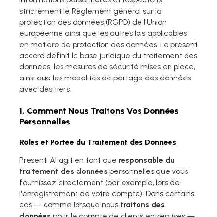
Presenti AI
strictement le Règlement général sur la
Créateur de PPT avec IA, alternative à Gamma
protection des données (RGPD) de l'Union
européenne ainsi que les autres lois applicables
SDK Presenti AI
Intégrer Presenti AI dans votre site/application
en matière de protection des données. Le présent
accord définit la base juridique du traitement des
Pixso
données, les mesures de sécurité mises en place,
Outil UI/UX, alternative à Figma
ainsi que les modalités de partage des données
avec des tiers.
Boardmix
Tableau blanc collaboratif en ligne
1. Comment Nous Traitons Vos Données
Personnelles
Rôles et Portée du Traitement des Données
Presenti AI agit en tant que
responsable du
traitement des données
personnelles que vous
fournissez directement (par exemple, lors de
l'enregistrement de votre compte). Dans certains
cas — comme lorsque nous
traitons des
données
pour le compte de clients entreprises —