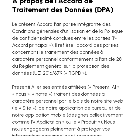
À propos de l'Accord de
Traitement des Données (DPA)
Générer depuis Markdown
Le présent Accord fait partie intégrante des
Améliorer le design
Conditions générales d'utilisation et de la Politique
Pour Marketing
de confidentialité conclues entre les parties (l'«
Transformer le contenu marketing avec la
Accord principal »). Il reflète l'accord des parties
diapositive AI
concernant le traitement des données à
caractère personnel conformément à l'article 28
du Règlement général sur la protection des
données (UE) 2016/679 (« RGPD »).
Presenti AI et ses entités affiliées (« Presenti AI »,
« nous », « notre ») traitent des données à
caractère personnel par le biais de notre site web
(le « Site »), de notre application de bureau et de
notre application mobile (désignés collectivement
comme l'« Application » ou le « Produit »). Nous
nous engageons pleinement à protéger vos
informations personnelles et respectons