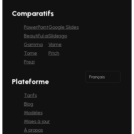
Comparatifs
PowerPoint
Google Slides
Beautiful.ai
Slidesgo
Gamma
Visme
Tome
Pitch
Prezi
Français
Plateforme
Tarifs
Blog
Modèles
Mises à jour
À propos