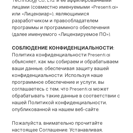
Technology Co., Ltd. и ее аффилированными
лицами (совместно именуемыми «Presenti.ai»
Presenti AI SDK
или «Лицензиар»), являющимися
Интегрируйте Presenti AI в свой сайт или
приложение
разработчиком и правообладателем
программы и программного обеспечения
Pixso
(далее именуемого «Лицензируемое ПО»).
Альтернатива Figma для UI/UX
СОБЛЮДЕНИЕ КОНФИДЕНЦИАЛЬНОСТИ:
Boardmix
Политика конфиденциальности Presenti.ai
Онлайн-доска для совместной работы
объясняет, как мы собираем и обрабатываем
ваши данные, обеспечивая защиту вашей
конфиденциальности. Используя наше
программное обеспечение и услуги, вы
соглашаетесь с тем, что Presenti.ai может
обрабатывать такие данные в соответствии с
нашей Политикой конфиденциальности,
опубликованной на нашем веб-сайте.
Пожалуйста, внимательно прочитайте
настоящее Соглашение. Устанавливая,