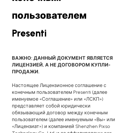
Markdown в презентацию
пользователем
Улучшение дизайна с ИИ
Presenti
Для Маркетинга
Используйте AI для маркетинговых слайдов
ВАЖНО: ДАННЫЙ ДОКУМЕНТ ЯВЛЯЕТСЯ
ЛИЦЕНЗИЕЙ, А НЕ ДОГОВОРОМ КУПЛИ-
ПРОДАЖИ.
Настоящее Лицензионное соглашение с
конечным пользователем Presenti (далее
именуемое «Соглашение» или «ЛСКП»)
представляет собой юридически
обязывающий договор между конечным
пользователем (далее именуемым «Вы» или
Presenti AI
«Лицензиат») и компанией Shenzhen Pixso
Альтернатива Gamma: презентации с ИИ