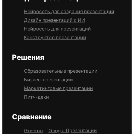
Нейросеть для создания презентаций
Дизайн презентаций с ИИ
Нейросеть для презентаций
Конструктор презентаций
Решения
Образовательные презентации
Бизнес-презентации
Маркетинговые презентации
Питч-деки
Сравнение
Gamma
Google Презентации