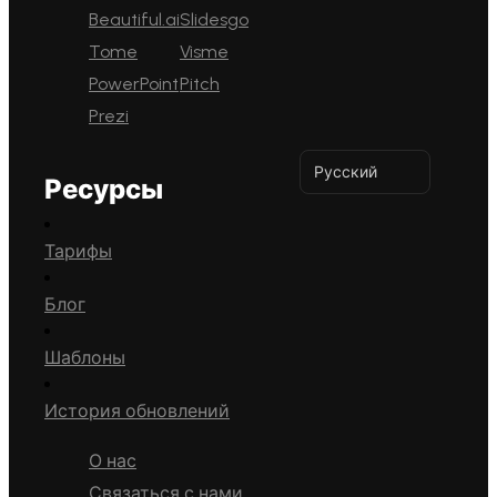
Beautiful.ai
Slidesgo
Tome
Visme
PowerPoint
Pitch
Prezi
Русский
Ресурсы
Тарифы
Блог
Шаблоны
История обновлений
О нас
Связаться с нами