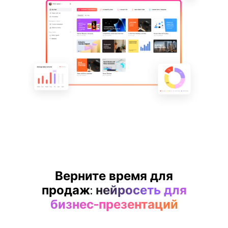
Presenti AI SDK
Интегрируйте Presenti AI в свой сайт или
приложение
Pixso
Альтернатива Figma для UI/UX
Boardmix
Онлайн-доска для совместной работы
Верните время для
продаж:
нейросеть для
бизнес-презентаций