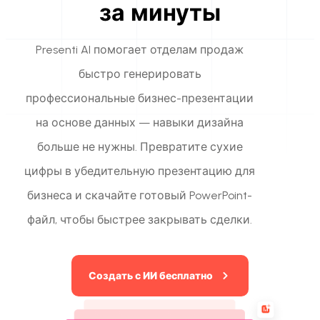
за минуты
Markdown в презентацию
Presenti AI помогает отделам продаж
Улучшение дизайна с ИИ
быстро генерировать
Для Маркетинга
профессиональные бизнес-презентации
Используйте AI для маркетинговых слайдов
на основе данных — навыки дизайна
больше не нужны. Превратите сухие
цифры в убедительную презентацию для
бизнеса и скачайте готовый PowerPoint-
файл, чтобы быстрее закрывать сделки.
Создать с ИИ бесплатно
Presenti AI
Альтернатива Gamma: презентации с ИИ