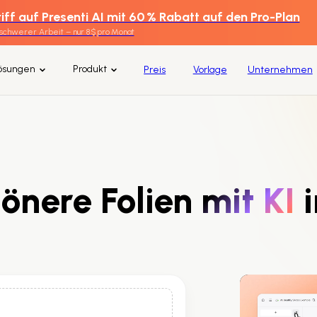
iff auf Presenti AI mit 60 % Rabatt auf den Pro-Plan
 schwerer Arbeit – nur 8 $ pro Monat
ösungen
Produkt
Preis
Vorlage
Unternehmen
önere Folien
mit KI