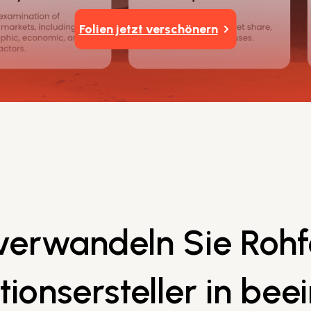
Folien jetzt verschönern
 verwandeln Sie Rohf
tionsersteller in be