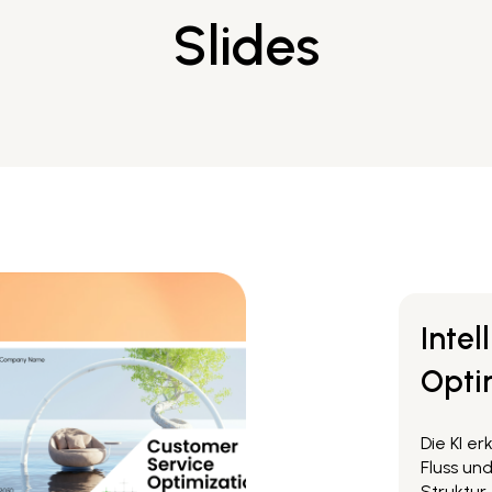
Slides
Intel
Opti
Die KI er
Fluss und
Struktur.