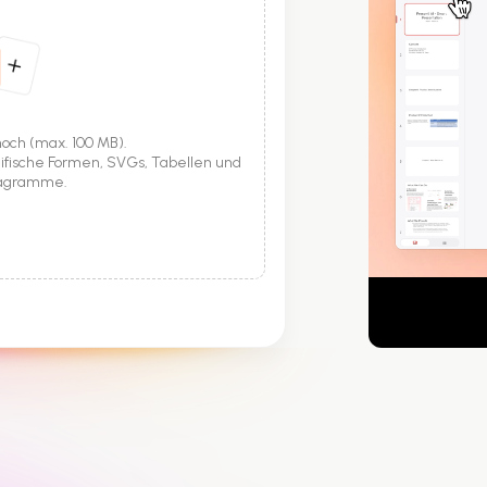
och (max. 100 MB).
ezifische Formen, SVGs, Tabellen und
iagramme.