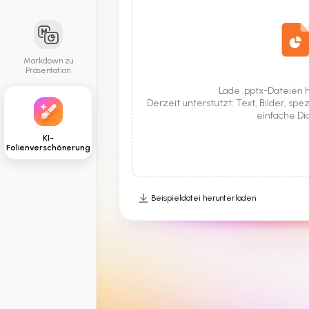
Markdown zu
Präsentation
Lade .pptx-Dateien h
Derzeit unterstützt: Text, Bilder, sp
einfache D
KI-
Folienverschönerung
Beispieldatei herunterladen