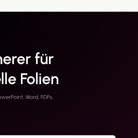
erer für
le Folien
owerPoint, Word, PDFs,