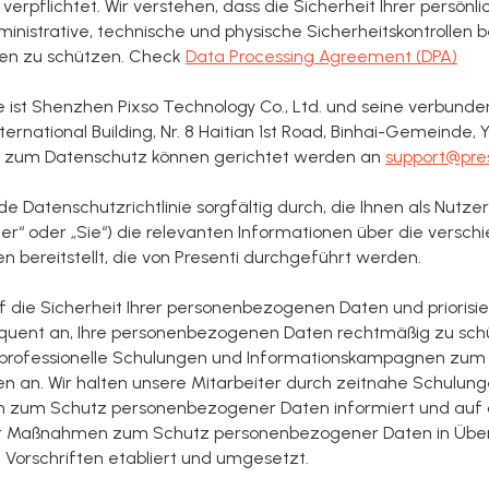
verpflichtet. Wir verstehen, dass die Sicherheit Ihrer persönli
istrative, technische und physische Sicherheitskontrollen be
en zu schützen. Check
Data Processing Agreement (DPA)
 ist Shenzhen Pixso Technology Co., Ltd. und seine verbund
ternational Building, Nr. 8 Haitian 1st Road, Binhai-Gemeinde
n zum Datenschutz können gerichtet werden an
support@pres
nde Datenschutzrichtlinie sorgfältig durch, die Ihnen als Nutz
r“ oder „Sie“) die relevanten Informationen über die versc
bereitstellt, die von Presenti durchgeführt werden.
f die Sicherheit Ihrer personenbezogenen Daten und priorisie
equent an, Ihre personenbezogenen Daten rechtmäßig zu schü
 professionelle Schulungen und Informationskampagnen zum
 an. Wir halten unsere Mitarbeiter durch zeitnahe Schulung
en zum Schutz personenbezogener Daten informiert und auf
ir Maßnahmen zum Schutz personenbezogener Daten in Übe
Vorschriften etabliert und umgesetzt.