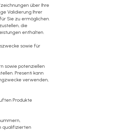
fzeichnungen über Ihre
ge Validierung Ihrer
für Sie zu ermöglichen.
ustellen, die
leistungen enthalten.
gszwecke sowie für
 sowie potenziellen
ellen. Presenti kann
etingzwecke verwenden,
auften Produkte
nnummern,
qualifizierten