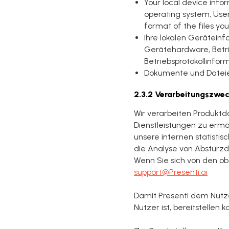
Your local device info
operating system, Usern
format of the files you
Ihre lokalen Geräteinf
Gerätehardware, Betri
Betriebsprotokollinfor
Dokumente und Dateie
2.3.2 Verarbeitungszwe
Wir verarbeiten Produktd
Dienstleistungen zu erm
unsere internen statisti
die Analyse von Absturz
Wenn Sie sich von den 
support@Presenti.ai
Damit Presenti dem Nutze
Nutzer ist, bereitstellen k