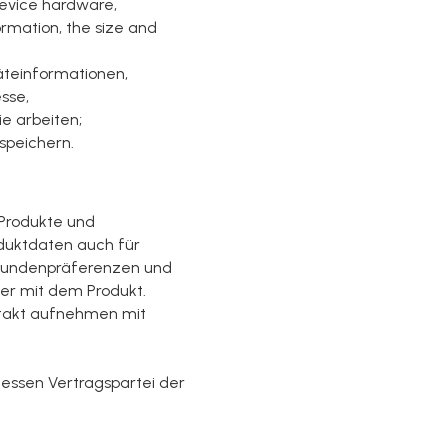
 device hardware,
ormation, the size and
räteinformationen,
sse,
e arbeiten;
speichern.
 Produkte und
duktdaten auch für
n Kundenpräferenzen und
er mit dem Produkt.
takt aufnehmen mit
dessen Vertragspartei der