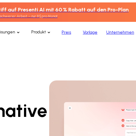
iff auf Presenti AI mit 60 % Rabatt auf den Pro-Plan
 schwerer Arbeit – nur 8 $ pro Monat
ösungen
Produkt
Preis
Vorlage
Unternehmen
native