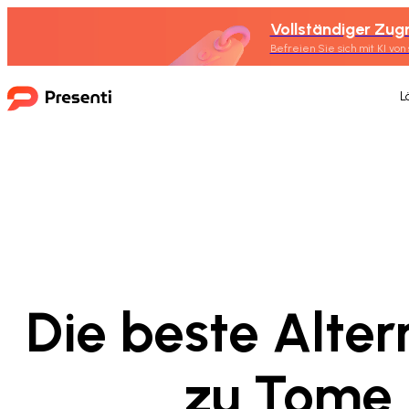
Vollständiger Zugr
Befreien Sie sich mit KI von
L
Die beste Alter
zu Tome