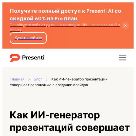
Получите полный доступ к Presenti AI со
скидкой 60% на Pro план
Освободите себя от рутины с помощью ИИ — всего за 640₽ в
месяц.
Купить сейчас
Главная
Блог
Как ИИ-генератор презентаций
совершает революцию в создании слайдов
Функции
Текст в презентацию
Как ИИ-генератор
Word в презентацию
презентаций совершает
PDF в Презентацию