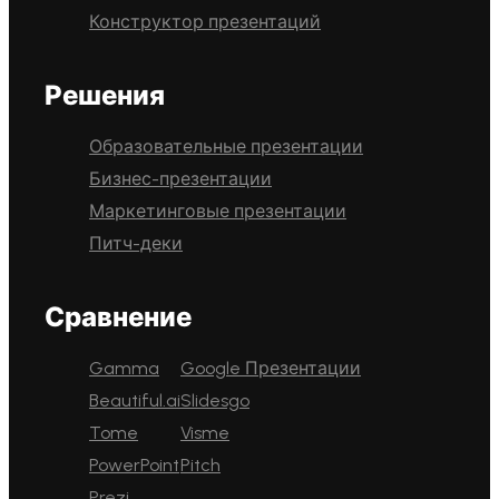
Конструктор презентаций
Решения
Образовательные презентации
Бизнес-презентации
Маркетинговые презентации
Питч-деки
Сравнение
Gamma
Google Презентации
Beautiful.ai
Slidesgo
Tome
Visme
PowerPoint
Pitch
Prezi