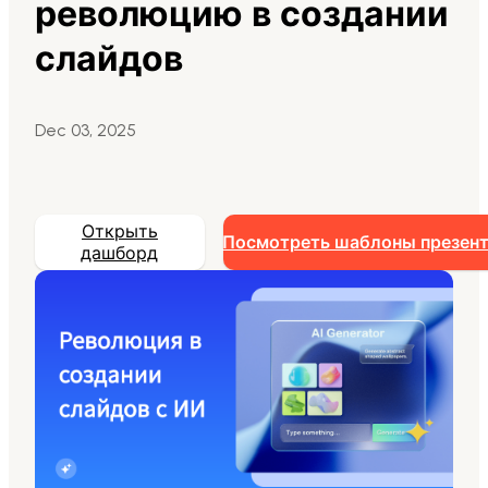
революцию в создании
Markdown в презентацию
слайдов
Улучшение дизайна с ИИ
Dec 03, 2025
Для Маркетинга
Используйте AI для маркетинговых слайдов
Открыть
Посмотреть шаблоны презен
дашборд
Presenti AI
Альтернатива Gamma: презентации с ИИ