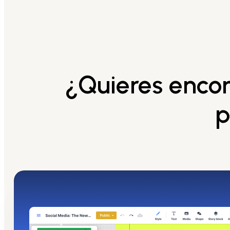
¿Quieres encon
p