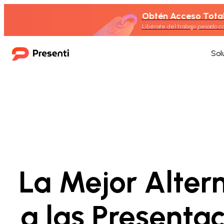
Obtén Acceso Total 
Libérate del trabajo pesado con
Sol
La Mejor Alter
a las Presenta