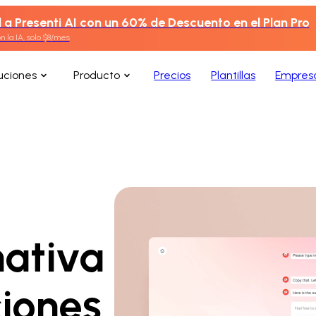
a Presenti AI con un 60% de Descuento en el Plan Pro
 la IA, solo $8/mes
uciones
Producto
Precios
Plantillas
Empres
nativa
ciones