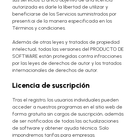
Presenti AI
autorizada es darle la libertad de utilizar y
Creador de PPT con IA, alternativa a Gamma
beneficiarse de los Servicios suministrados por
presenti.ai de la manera especificada en los
Presenti AI SDK
Plataforma para desarrolladores de Presenti AI
Términos y condiciones.
Pixso
Además de otras leyes y tratados de propiedad
Herramienta UI/UX, alternativa a Figma
intelectual, todas las versiones del PRODUCTO DE
SOFTWARE están protegidas contra infracciones
Boardmix
por las leyes de derechos de autor y los tratados
Pizarra colaborativa online
internacionales de derechos de autor.
Licencia de suscripción
Tras el registro, los usuarios individuales pueden
acceder a nuestros programas en el sitio web de
forma gratuita sin cargos de suscripción, además
de ser notificados de todas las actualizaciones
de software y obtener ayuda técnica. Solo
impondremos tarifas para empresas.