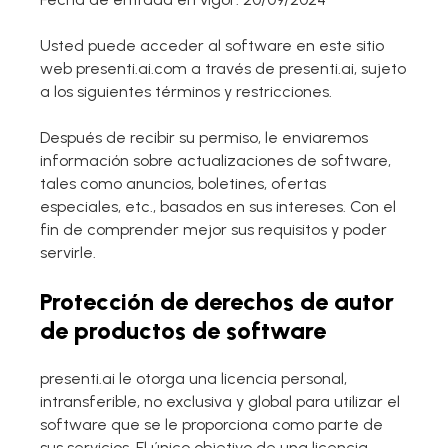
Markdown a Presentación
Usted puede acceder al software en este sitio
web presenti.ai.com a través de presenti.ai, sujeto
Embellecer diapositivas con
a los siguientes términos y restricciones.
IA
Para Marketing
Después de recibir su permiso, le enviaremos
Transforma contenido de marketing con
información sobre actualizaciones de software,
diapositivas de IA
tales como anuncios, boletines, ofertas
especiales, etc., basados en sus intereses. Con el
fin de comprender mejor sus requisitos y poder
servirle.
Protección de derechos de autor
de productos de software
presenti.ai le otorga una licencia personal,
intransferible, no exclusiva y global para utilizar el
software que se le proporciona como parte de
sus servicios. El único objetivo de una licencia