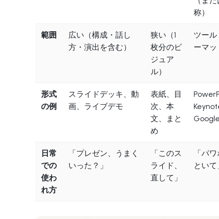
（また
称）
範囲
広い（構成・話し
狭い（1
ツール
方・演出を含む）
枚分のビ
ーマッ
ジュア
ル）
形式
スライドデッキ、動
表紙、目
PowerP
の例
画、ライブデモ
次、本
Keynot
文、まと
Google
め
日常
「プレゼン、うまく
「このス
「パワ
での
いった？」
ライド、
といて
使わ
直して」
れ方