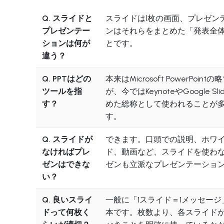
Q. スライドと
スライドは1枚の画面、プレゼン
プレゼンテー
ンはそれらをまとめた「発表全
ションは何が
とです。
違う？
Q. PPTはどの
本来はMicrosoft PowerPointの
ツールを指
が、今ではKeynoteやGoogle Sli
す？
めた総称として使われることが
す。
Q. スライドが
できます。口頭での説明、ホワ
なければプレ
ド、動画など、スライドを使わ
ゼンはできな
ゼンも立派なプレゼンテーショ
い？
Q. 良いスライ
一般に「1スライド＝1メッセージ
ドって何枚く
本です。枚数より、各スライド