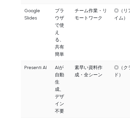
Google
ブラ
チーム作業・リ
◎（リ
Slides
ウザ
モートワーク
イム）
で使
え
る、
共有
簡単
Presenti AI
AIが
素早い資料作
◎（ク
自動
成・全シーン
ド）
生
成、
デザ
イン
不要