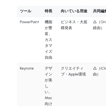
ツール
特長
向いている用途
共同編
PowerPoint
機能
ビジネス・大規
△（One
が豊
模発表
経由）
富、
カス
タマ
イズ
自由
Keynote
デザ
クリエイティ
△（iCl
イン
ブ・Apple環境
由）
が美
し
い、
Mac
向け