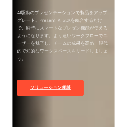
Markdownからスライド生成
AI駆動のプレゼンテーションで製品をアップ
グレード。Presenti AI SDKを統合するだけ
AIでスライド最適化
で、瞬時にスマートなプレゼン機能が使える
マーケティング用
ようになります。より速いワークフローでユ
AIスライドを活用したマーケティングコンテンツ
ーザーを魅了し、チームの成果を高め、現代
の変革
的で知的なワークスペースをリードしましょ
う。
ソリューション相談