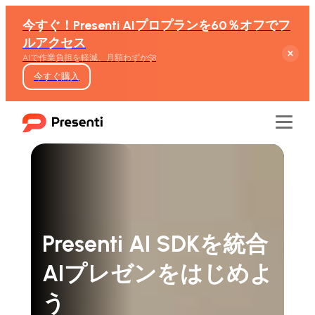
今すぐ！Presenti AIプロプランを60％オフでフ
ルアクセス
AIで作業負担を軽減、月額わずか$8
今すぐ購入
機能
Presenti AI SDKを統合
テキストからスライド生成
AIプレゼンをはじめよ
Wordからスライド生成
う
PDFからスライド生成