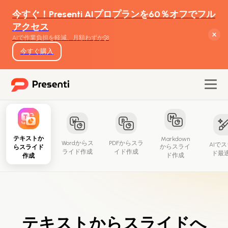
今すぐ！Presenti AIプロプランを60％オフでフル
アクセス
AIで作業負担を軽減、月額わずか$8
今すぐ購入
テキストか
Markdown
Wordからス
PDFからスラ
AIで
からスライ
らスライド
機能
ライド作成
イド作成
ド最
ド作成
作成
テキストからスライド生成
Wordからスライド生成
テキストからスライドへ
PDFからスライド生成