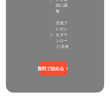
由に調
整
完成プ
レゼン
をダウ
05
ンロー
ド/共有
無料で始める