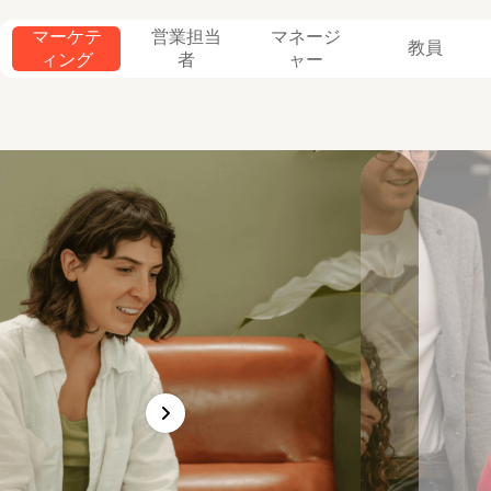
マーケテ
営業担当
マネージ
教員
ィング
者
ャー