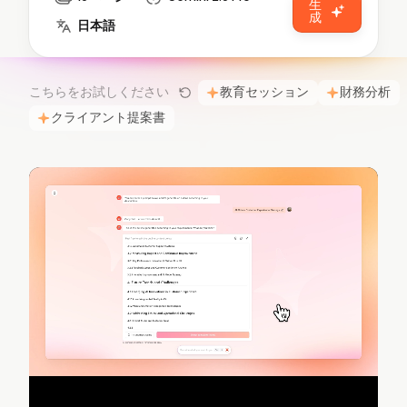
生
AI PPT作成ツール、Gammaの代替
成
日本語
Presenti AI SDK
Presenti AIをサイトやアプリに導入
こちらをお試しください
教育セッション
財務分析
Pixso
クライアント提案書
UI/UXツール、Figmaの代替
Boardmix
オンラインコラボホワイトボード