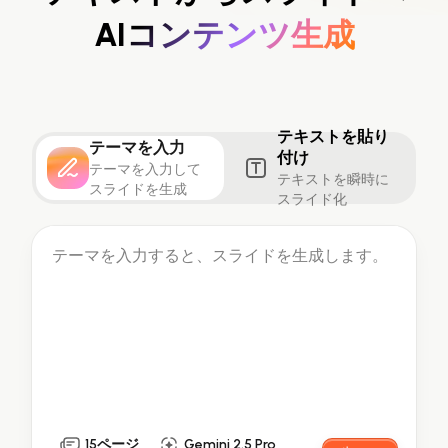
AIコンテンツ生成
Markdownからスライド生成
AIでスライド最適化
マーケティング用
テキストを貼り
AIスライドを活用したマーケティングコンテンツ
テーマを入力
の変革
付け
テーマを入力して
テキストを瞬時に
スライドを生成
スライド化
Presenti AI
15ページ
Gemini 2.5 Pro