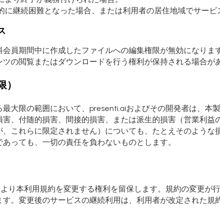
的に継続困難となった場合、または利用者の居住地域でサービ
ス
料会員期間中に作成したファイルへの編集権限が無効になりま
ンツの閲覧またはダウンロードを行う権利が保持される場合が
限）
大限の範囲において、presenti.aiおよびその開発者は、
損害、付随的損害、間接的損害、または派生的損害（営業利益
が、これらに限定されません）についても、たとえそのような
であっても、一切の責任を負わないものとします。
その裁量により本利用規約を変更する権利を留保します。規約の変更
ます。変更後のサービスの継続利用は、利用者が改定された規