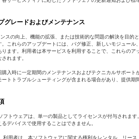
、各サービスティアに応じたソフトウェアの更新通知および標
。
プグレードおよびメンテナンス
パフォーマンスの向上、機能の拡張、または技術的な問題の解決を目
す。これらのアップデートには、バグ修正、新しいモジュール
あります。利用者は本サービスを利用することで、これらのア
なされます。
回購入時に一定期間のメンテナンスおよびテクニカルサポート
モートトラブルシューティングが含まれる場合があり、提供期
。
項
ソフトウェアは、単一の製品としてライセンスが付与されます
えるデバイスで使用することはできません。
：
利用者は、本ソフトウェアに関する権利をレンタル、リース