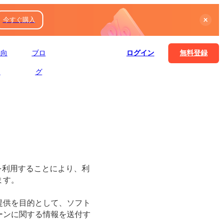
今すぐ購入
業向
ブロ
ログイン
無料登録
け
グ
を利用することにより、利
ます。
提供を目的として、ソフト
ーンに関する情報を送付す