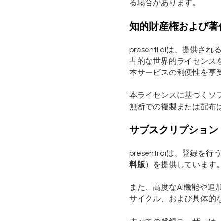
る場合があります。
知的財産権および著
presenti.aiは、
占的な世界的ライセンス
本サービスの利便性を享
本ライセンスに基づくソ
無断での複製または配布
サブスクリプション
presenti.aiは、
料版）
を提供しています
また、高度なAI機能や追
サイクル、および具体的