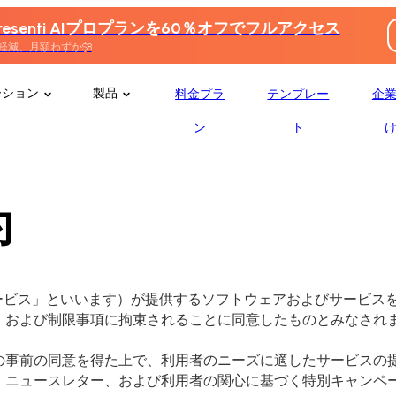
esenti AIプロプランを60％オフでフルアクセス
軽減、月額わずか$8
ーション
製品
料金プラ
テンプレー
企
ン
ト
約
ービス」といいます）が提供するソフトウェアおよびサービス
、および制限事項に拘束されることに同意したものとみなされ
の事前の同意を得た上で、利用者のニーズに適したサービスの
、ニュースレター、および利用者の関心に基づく特別キャンペ