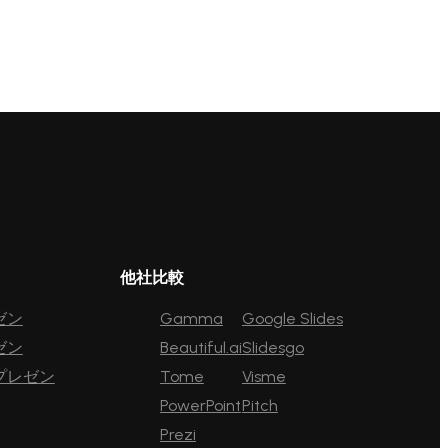
他社比較
ゼン
Gamma
Google Slides
ゼン
Beautiful.ai
Slidesgo
プレゼン
Tome
Visme
PowerPoint
Pitch
Prezi