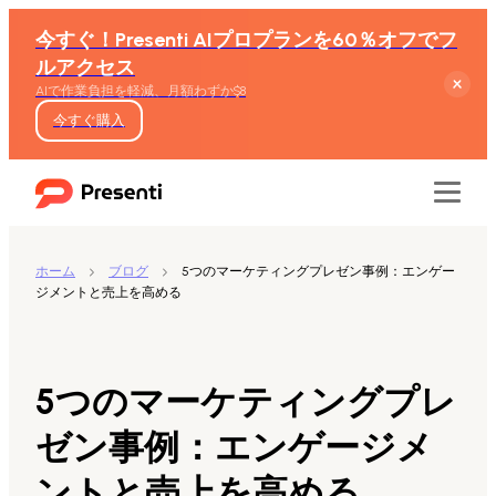
今すぐ！Presenti AIプロプランを60％オフでフ
ルアクセス
AIで作業負担を軽減、月額わずか$8
今すぐ購入
ホーム
ブログ
5つのマーケティングプレゼン事例：エンゲー
ジメントと売上を高める
機能
テキストからスライド生成
5つのマーケティングプレ
Wordからスライド生成
ゼン事例：エンゲージメ
ントと売上を高める
PDFからスライド生成