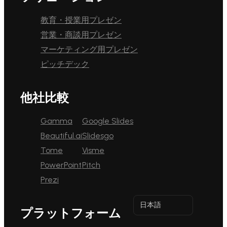
教育・授業用プレゼン
営業・商談用プレゼン
マーケティング用プレゼン
ピッチデック
他社比較
Gamma
Google Slides
Beautiful.ai
Slidesgo
Tome
Visme
PowerPoint
Pitch
Prezi
日本語
プラットフォーム