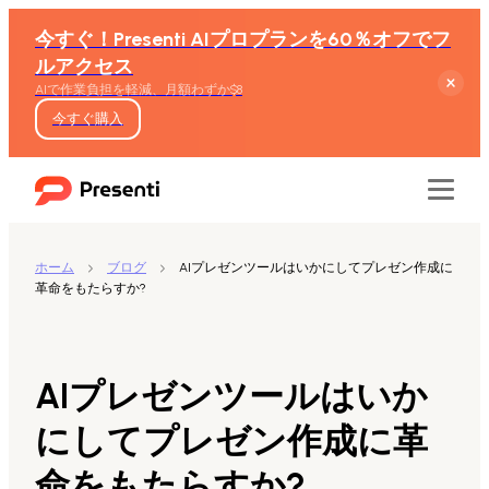
今すぐ！Presenti AIプロプランを60％オフでフ
ルアクセス
AIで作業負担を軽減、月額わずか$8
今すぐ購入
ホーム
ブログ
AIプレゼンツールはいかにしてプレゼン作成に
革命をもたらすか?
機能
テキストからスライド生成
AIプレゼンツールはいか
Wordからスライド生成
にしてプレゼン作成に革
命をもたらすか?
PDFからスライド生成