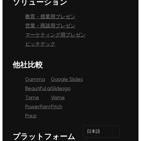
ソリューション
教育・授業用プレゼン
営業・商談用プレゼン
マーケティング用プレゼン
ピッチデック
他社比較
Gamma
Google Slides
Beautiful.ai
Slidesgo
Tome
Visme
PowerPoint
Pitch
Prezi
日本語
プラットフォーム