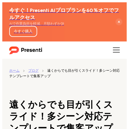
今すぐ！Presenti AIプロプランを60％オフでフ
ルアクセス
AIで作業負担を軽減、月額わずか$8
今すぐ購入
ホーム
ブログ
遠くからでも目が引くスライド！多シーン対応
テンプレートで集客アップ
機能
テキストからスライド生成
遠くからでも目が引くス
Wordからスライド生成
ライド！多シーン対応テ
ンプレートで集客アップ
PDFからスライド生成