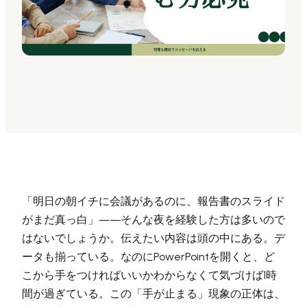
Presenti AI
AI PPT作成ツール、Gammaの代替
Presenti AI SDK
Presenti AIをサイトやアプリに導入
Pixso
UI/UXツール、Figmaの代替
Boardmix
オンラインコラボホワイトボード
「明日の朝イチに会議があるのに、報告書のスライド
がまだ真っ白」——そんな夜を経験した方は多いので
はないでしょうか。伝えたい内容は頭の中にある。デ
ータも揃っている。なのにPowerPointを開くと、ど
こから手をつければいいかわからなくて気づけば1時
間が過ぎている。この「手が止まる」現象の正体は、