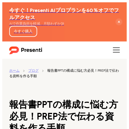
今すぐ！Presenti AIプロプランを60％オフでフ
ルアクセス
AIで作業負担を軽減、月額わずか$8
今すぐ購入
ホーム
ブログ
報告書PPTの構成に悩む方必見！PREP法で伝わ
る資料を作る手順
機能
テキストからスライド生成
報告書PPTの構成に悩む方
Wordからスライド生成
必見！PREP法で伝わる資
料を作る手順
PDFからスライド生成